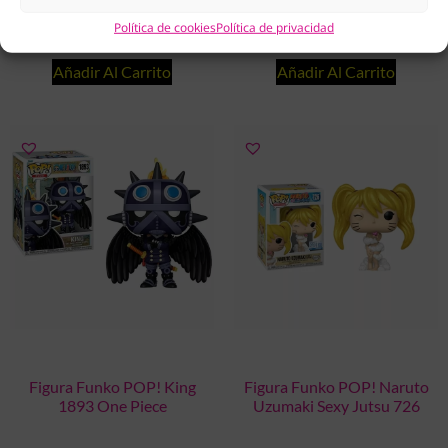
Política de cookies
Política de privacidad
15.95
€
14.99
€
Añadir Al Carrito
Añadir Al Carrito
Figura Funko POP! King
Figura Funko POP! Naruto
1893 One Piece
Uzumaki Sexy Jutsu 726