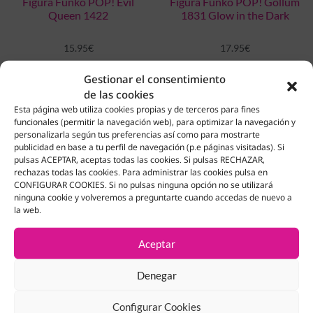
Figura Funko POP! Evil
Figura Funko POP! Gollum
Queen 1422
1831 Glow in the Dark
15.95
€
17.95
€
Añadir Al Carrito
Añadir Al Carrito
Gestionar el consentimiento
de las cookies
Esta página web utiliza cookies propias y de terceros para fines
funcionales (permitir la navegación web), para optimizar la navegación y
personalizarla según tus preferencias así como para mostrarte
publicidad en base a tu perfil de navegación (p.e páginas visitadas). Si
pulsas ACEPTAR, aceptas todas las cookies. Si pulsas RECHAZAR,
rechazas todas las cookies. Para administrar las cookies pulsa en
CONFIGURAR COOKIES. Si no pulsas ninguna opción no se utilizará
ninguna cookie y volveremos a preguntarte cuando accedas de nuevo a
la web.
Aceptar
Denegar
Figura Funko POP! Igris 1985
Figura Funko POP! Iron Man
Solo Leveling
MRK 5 1474 Marvel
Configurar Cookies