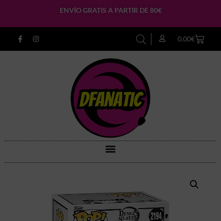
ENVÍO GRATIS A PARTIR DE 80€
0.00
€