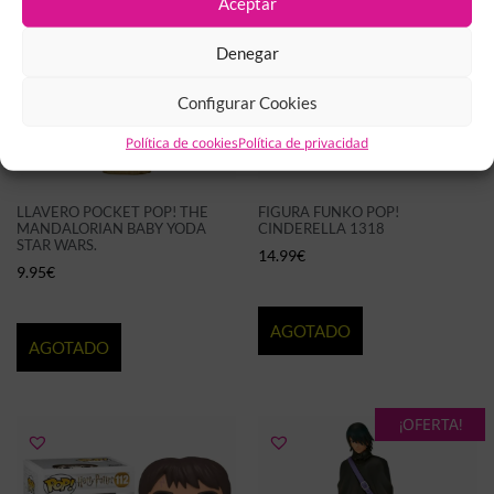
Aceptar
Denegar
Configurar Cookies
Política de cookies
Política de privacidad
LLAVERO POCKET POP! THE
FIGURA FUNKO POP!
MANDALORIAN BABY YODA
CINDERELLA 1318
STAR WARS.
14.99
€
9.95
€
AGOTADO
AGOTADO
¡OFERTA!