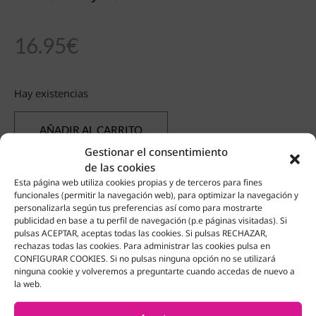
16.95
€
Hay existencias
AÑADIR AL CARRITO
Gestionar el consentimiento
Añadir a favoritos
de las cookies
Esta página web utiliza cookies propias y de terceros para fines
funcionales (permitir la navegación web), para optimizar la navegación y
personalizarla según tus preferencias así como para mostrarte
publicidad en base a tu perfil de navegación (p.e páginas visitadas). Si
pulsas ACEPTAR, aceptas todas las cookies. Si pulsas RECHAZAR,
rechazas todas las cookies. Para administrar las cookies pulsa en
Productos Relacionados
CONFIGURAR COOKIES. Si no pulsas ninguna opción no se utilizará
ninguna cookie y volveremos a preguntarte cuando accedas de nuevo a
la web.