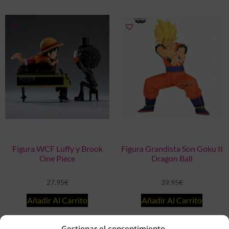
Figura WCF Luffy y Brook
Figura Grandista Son Goku II
One Piece
Dragon Ball
27.95
€
39.95
€
Añadir Al Carrito
Añadir Al Carrito
Gestionar el consentimiento