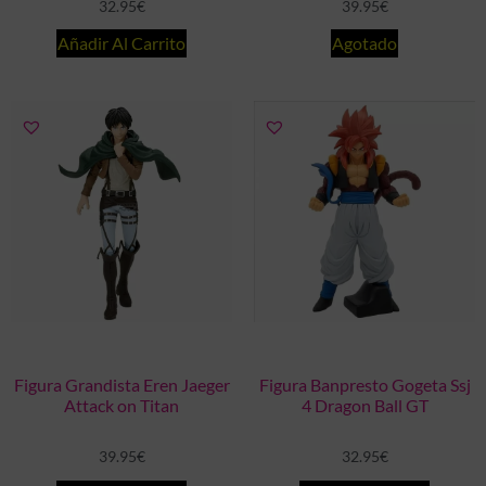
32.95
€
39.95
€
Añadir Al Carrito
Agotado
Figura Grandista Eren Jaeger
Figura Banpresto Gogeta Ssj
Attack on Titan
4 Dragon Ball GT
39.95
€
32.95
€