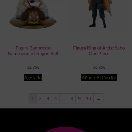
Figura Banpresto
Figura King of Artist Sabo
Kamesennin Dragon Ball
One Piece
32.95
€
36.95
€
Agotado
Añadir Al Carrito
1
2
3
4
…
8
9
10
→