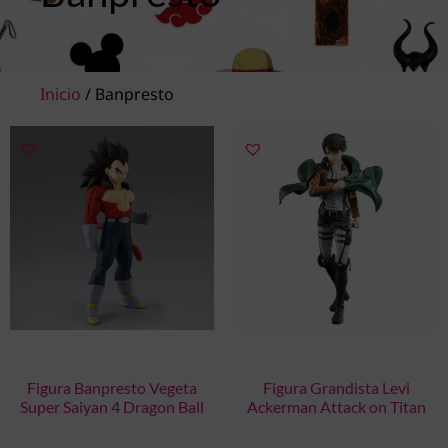
Inicio
/ Banpresto
Figura Banpresto Vegeta
Figura Grandista Levi
Super Saiyan 4 Dragon Ball
Ackerman Attack on Titan