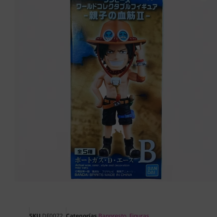
SKU
DF0072
Categorías
Banpresto
,
Figuras