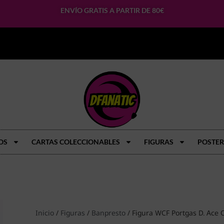
ENVÍO GRATIS A PARTIR DE 80€
OS
CARTAS COLECCIONABLES
FIGURAS
POSTER
Inicio
/
Figuras
/
Banpresto
/ Figura WCF Portgas D. Ace 