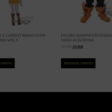
CF CARROT WANO KUNI
FIGURA BANPRESTO ENDE
MA VOL.3
HERO ACADEMIA
29.95
€
23.00
€
CARRITO
AÑADIR AL CARRITO