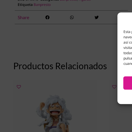
Etiqueta
Banpresto
Share
Esta 
naveg
así c
visit
todas
pulsa
Productos Relacionados
cuan