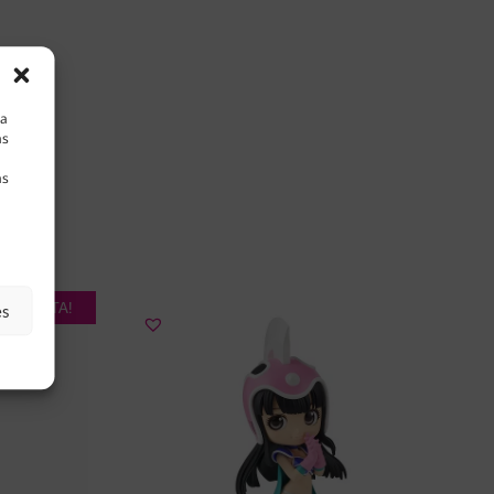
la
as
as
¡OFERTA!
es