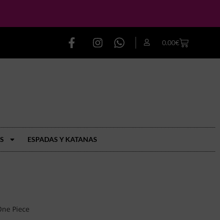
0.00
€
S
ESPADAS Y KATANAS
One Piece