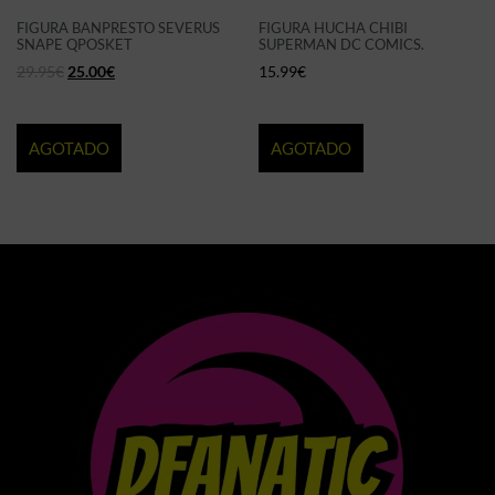
FIGURA BANPRESTO SEVERUS
FIGURA HUCHA CHIBI
SNAPE QPOSKET
SUPERMAN DC COMICS.
29.95
€
25.00
€
15.99
€
AGOTADO
AGOTADO