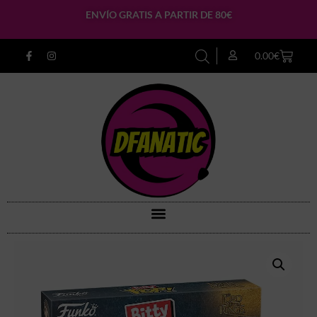
ENVÍO GRATIS A PARTIR DE 80€
0.00
€