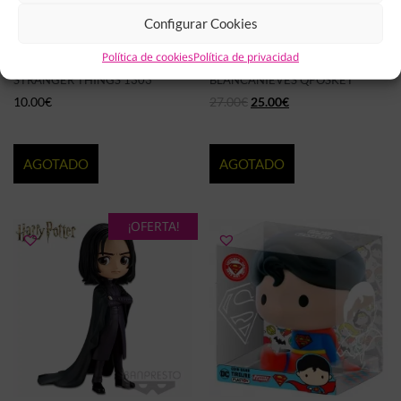
Configurar Cookies
Política de cookies
Política de privacidad
FIGURA FUNKO POP! DEMOBAT
FIGURA BANPRESTO
STRANGER THINGS 1303
BLANCANIEVES QPOSKET
10.00
€
27.00
€
25.00
€
AGOTADO
AGOTADO
¡OFERTA!