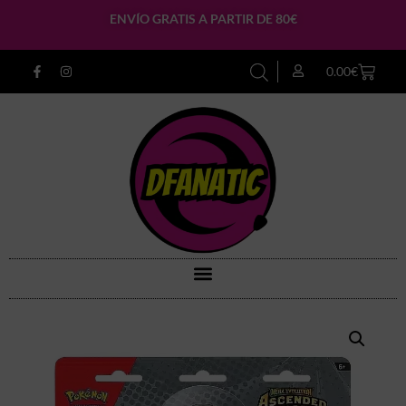
ENVÍO GRATIS A PARTIR DE 80€
0.00
€