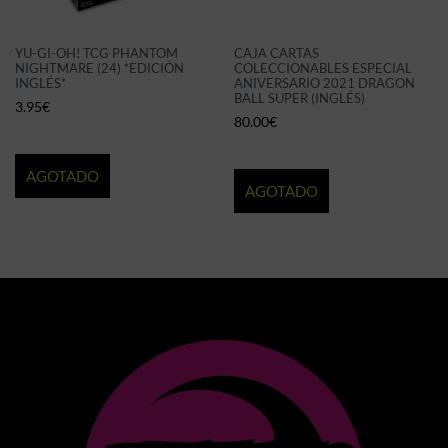
YU-GI-OH! TCG PHANTOM
CAJA CARTAS
NIGHTMARE (24) *EDICIÓN
COLECCIONABLES ESPECIAL
INGLÉS*
ANIVERSARIO 2021 DRAGON
BALL SUPER (INGLÉS)
3.95
€
80.00
€
AGOTADO
AGOTADO