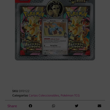
SKU
DF0122
Categorías
Cartas Coleccionables
,
Pokémon TCG
Share