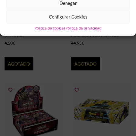
Denegar
Configurar Cookies
SOBRES CARTAS POKÉMON
PREMIUM TOURNAMENT
Política de cookies
Política de privacidad
MASCARADA CREPUSCULAR
COLLECTION E-NIGMA
(ESPAÑOL)
POKÉMON TCG ESPAÑOL
4.50
€
44.95
€
AGOTADO
AGOTADO