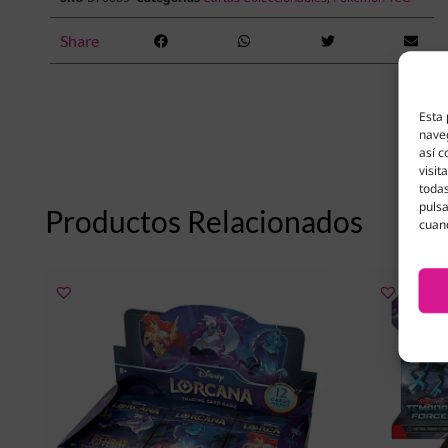
Share
Esta 
naveg
así c
visit
todas
pulsa
Productos Relacionados
cuan