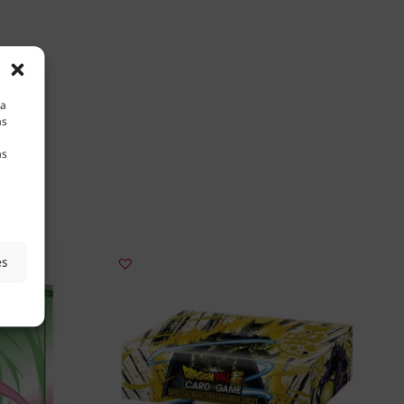
la
as
as
es