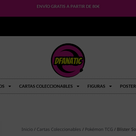
ENVÍO GRATIS A PARTIR DE 80€
OS
CARTAS COLECCIONABLES
FIGURAS
POSTER
Inicio
/
Cartas Coleccionables
/
Pokémon TCG
/ Blíster S