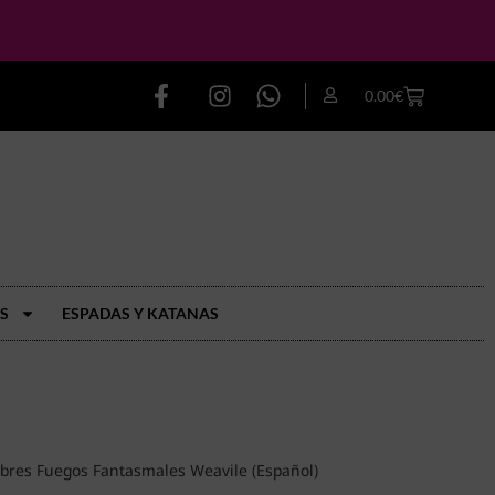
0.00
€
S
ESPADAS Y KATANAS
obres Fuegos Fantasmales Weavile (Español)