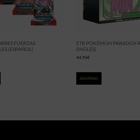
OBRES FUERZAS
ETB POKÉMON PARADOX R
ES (ESPAÑOL)
(INGLÉS)
44.95
€
AGOTADO