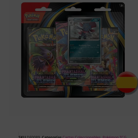
SKU
DF0089
Categorías
Cartas Coleccionables
,
Pokémon TCG