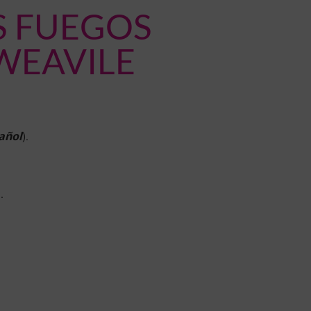
S FUEGOS
WEAVILE
añol
).
.