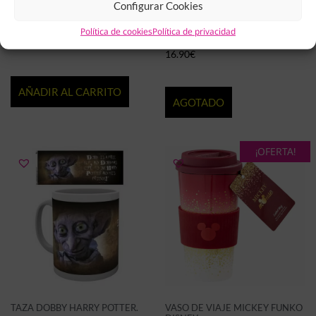
Configurar Cookies
TOALLA IRON MAN MARVEL
PELUCHE BROLY DRAGON BALL
Política de cookies
Política de privacidad
Z
15.90
€
16.90
€
AÑADIR AL CARRITO
AGOTADO
¡OFERTA!
TAZA DOBBY HARRY POTTER.
VASO DE VIAJE MICKEY FUNKO