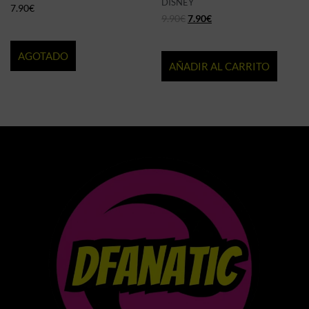
DISNEY
7.90
€
9.90
€
7.90
€
AGOTADO
AÑADIR AL CARRITO