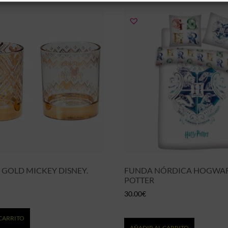
 GOLD MICKEY DISNEY.
FUNDA NÓRDICA HOGWAR
POTTER
30.00
€
CARRITO
AÑADIR AL CARRITO