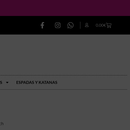
0.00
€
S
ESPADAS Y KATANAS
ch