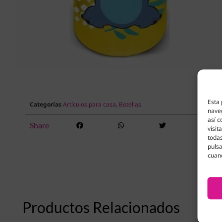
Esta 
Categorías
Artículos para casa
,
Botellas
naveg
así c
Share
visit
todas
pulsa
cuan
Productos Relacionados