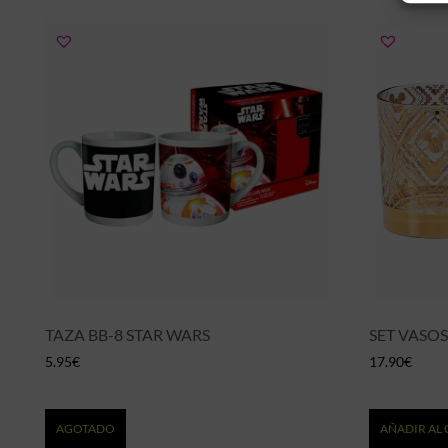
TAZA BB-8 STAR WARS
SET VASOS
5.95
€
17.90
€
AGOTADO
AÑADIR AL 