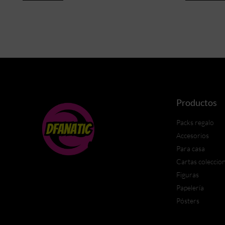
Productos
Packs regalo
Accesorios
Para casa
Cartas coleccio
Figuras
Papelería
Pósters