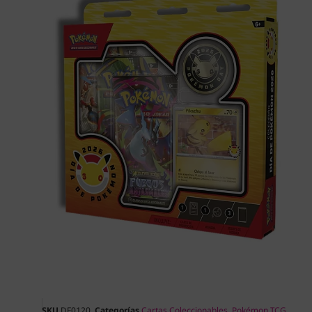
SKU
DF0120
Categorías
Cartas Coleccionables
,
Pokémon TCG