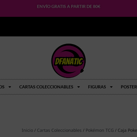
ENVÍO GRATIS A PARTIR DE 80€
OS
CARTAS COLECCIONABLES
FIGURAS
POSTER
Inicio
/
Cartas Coleccionables
/
Pokémon TCG
/ Caja Poke