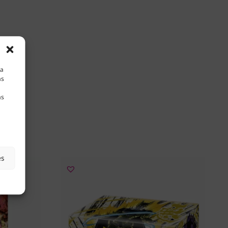
la
as
as
es