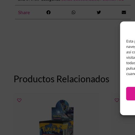
Share
Esta 
naveg
así c
visit
todas
pulsa
cuan
Productos Relacionados