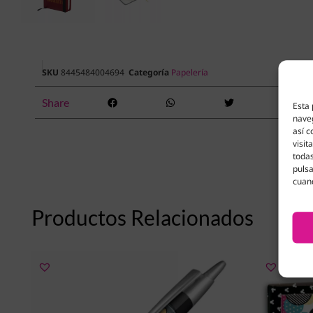
SKU
8445484004694
Categoría
Papelería
Share
Esta 
naveg
así c
visit
todas
pulsa
cuan
Productos Relacionados