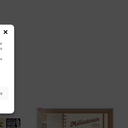
la
as
as
es