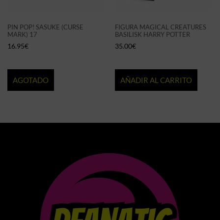
PIN POP! SASUKE (CURSE
FIGURA MAGICAL CREATURES
MARK) 17
BASILISK HARRY POTTER
16.95
€
35.00
€
AGOTADO
AÑADIR AL CARRITO