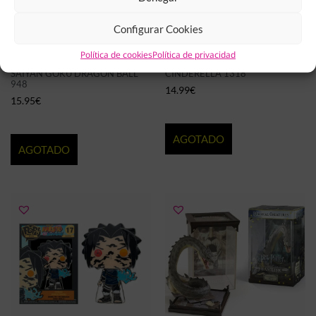
Configurar Cookies
Política de cookies
Política de privacidad
FIGURA FUNKO POP! SUPER
FIGURA FUNKO POP!
SAIYAN GOKU DRAGON BALL
CINDERELLA 1318
948
14.99
€
15.95
€
AGOTADO
AGOTADO