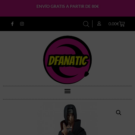
ENVÍO GRATIS A PARTIR DE 80€
0.00
€