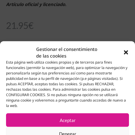
Artículo oficial y licenciado.
21.95
€
Sin existencias
Gestionar el consentimiento
de las cookies
Esta página web utiliza cookies propias y de terceros para fines
funcionales (permitir la navegación web), para optimizar la navegación y
personalizarla según tus preferencias así como para mostrarte
Productos Relacionados
publicidad en base a tu perfil de navegación (p.e páginas visitadas). Si
pulsas ACEPTAR, aceptas todas las cookies. Si pulsas RECHAZAR,
rechazas todas las cookies. Para administrar las cookies pulsa en
CONFIGURAR COOKIES. Si no pulsas ninguna opción no se utilizará
ninguna cookie y volveremos a preguntarte cuando accedas de nuevo a
la web.
Aceptar
Denegar