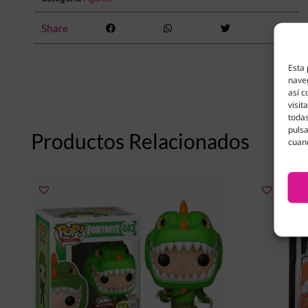
Share
Esta 
naveg
así c
visit
todas
pulsa
Productos Relacionados
cuan