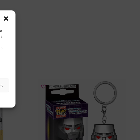
la
as
as
es