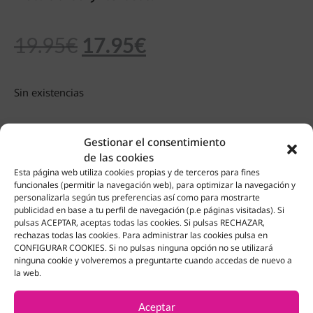
19.95
€
17.95
€
Sin existencias
Gestionar el consentimiento
de las cookies
Productos Relacionados
Esta página web utiliza cookies propias y de terceros para fines
funcionales (permitir la navegación web), para optimizar la navegación y
personalizarla según tus preferencias así como para mostrarte
¡OFERTA!
publicidad en base a tu perfil de navegación (p.e páginas visitadas). Si
pulsas ACEPTAR, aceptas todas las cookies. Si pulsas RECHAZAR,
rechazas todas las cookies. Para administrar las cookies pulsa en
CONFIGURAR COOKIES. Si no pulsas ninguna opción no se utilizará
ninguna cookie y volveremos a preguntarte cuando accedas de nuevo a
la web.
Aceptar