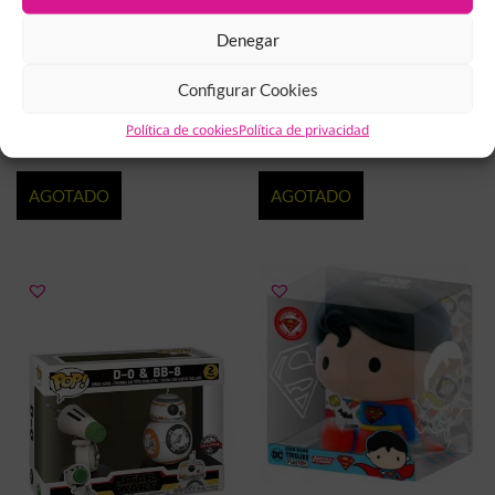
Denegar
FIGURA BANPRESTO
MINIFIGURA TOYNAMI PAIN
Configurar Cookies
BLANCANIEVES QPOSKET
MININJA NARUTO SHIPPUDEN
27.00
€
25.00
€
14.95
€
Política de cookies
Política de privacidad
AGOTADO
AGOTADO