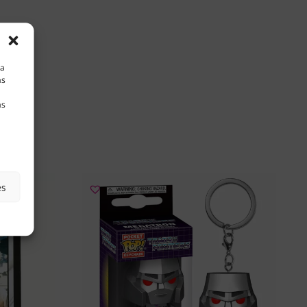
la
as
as
es