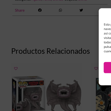
Share
Esta 
naveg
así c
visit
todas
pulsa
Productos Relacionados
cuan