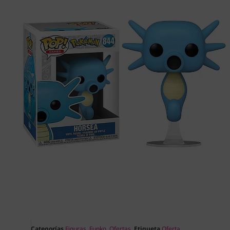
Categorías
Figuras
,
Funko
,
Ofertas
Etiqueta
Oferta