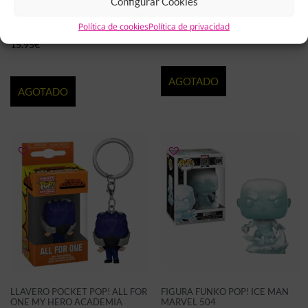
Configurar Cookies
FIGURA FUNKO POP! SUPER
FIGURA FUNKO POP!
SAIYAN GOKU DRAGON BALL
CINDERELLA 1318
Política de cookies
Política de privacidad
948
14.99
€
15.95
€
AGOTADO
AGOTADO
LLAVERO POCKET POP! ALL FOR
FIGURA FUNKO POP! ICE MAN
ONE MY HERO ACADEMIA
MARVEL 504