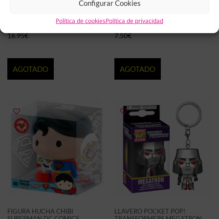
Configurar Cookies
FUNKO POP! HARRY POTTER
LLAVERO POCKET POP! ALL FOR
Política de cookies
Política de privacidad
WITH INVISIBILITY CLOAK.
ONE MY HERO ACADEMIA
16.95
€
7.50
€
AGOTADO
AGOTADO
FIGURA HUCHA CHIBI
LLAVERO POCKET POP!
SUPERMAN DC COMICS.
TRANSFORMERS MEGATRON.