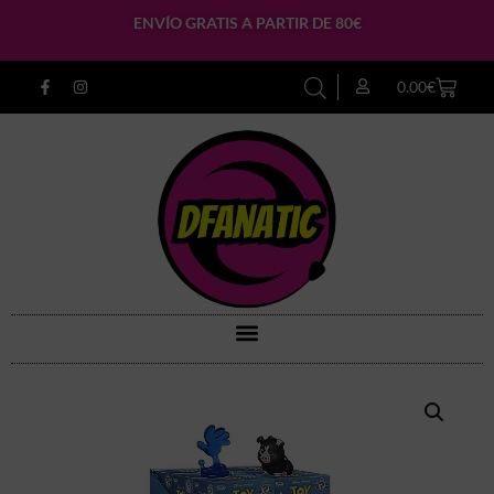
ENVÍO GRATIS A PARTIR DE 80€
0.00
€