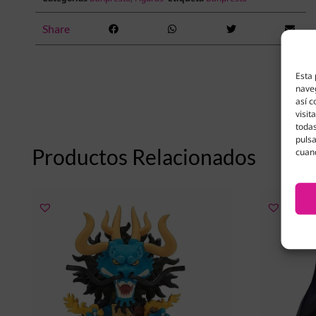
Share
Esta 
naveg
así c
visit
todas
pulsa
Productos Relacionados
cuan