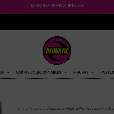
ENVÍO GRATIS A PARTIR DE 80€
OS
CARTAS COLECCIONABLES
FIGURAS
POSTER
Inicio
/
Figuras
/
Banpresto
/ Figura WCF Eustass Kid One