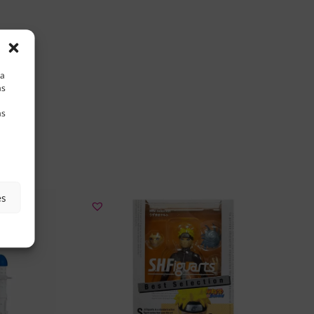
la
as
as
es