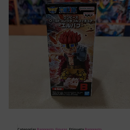
Categorías
Banpresto
,
Figuras
Etiqueta
Banpresto