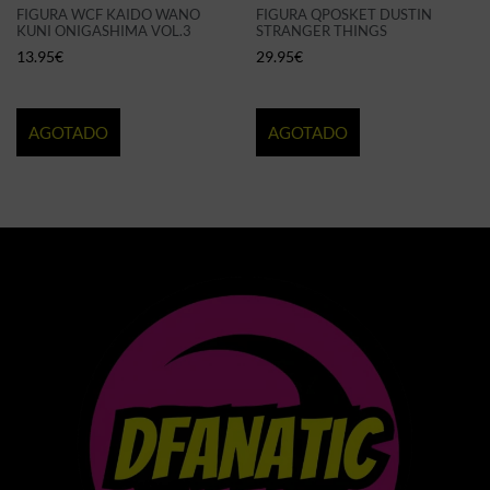
FIGURA WCF KAIDO WANO
FIGURA QPOSKET DUSTIN
KUNI ONIGASHIMA VOL.3
STRANGER THINGS
13.95
€
29.95
€
AGOTADO
AGOTADO