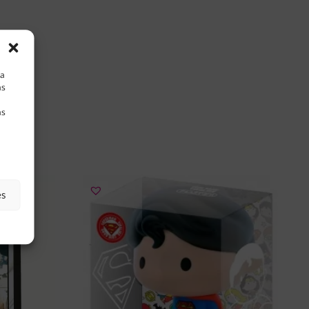
la
as
as
es