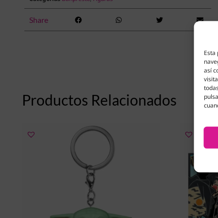
Share
Esta 
naveg
así c
visit
todas
Productos Relacionados
pulsa
cuan