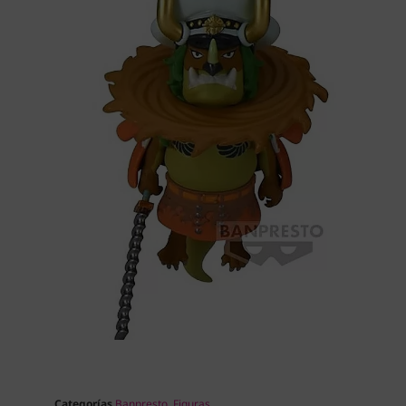
Categorías
Banpresto
,
Figuras