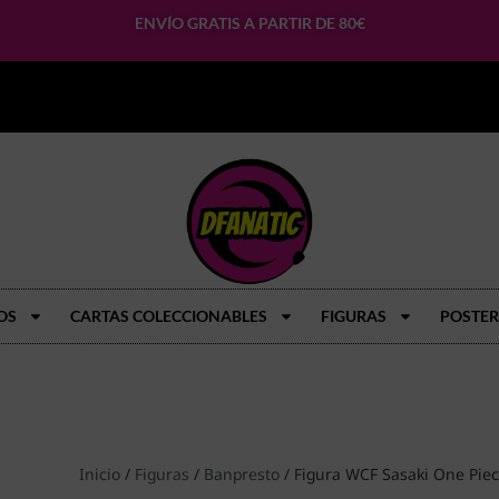
ENVÍO GRATIS A PARTIR DE 80€
OS
CARTAS COLECCIONABLES
FIGURAS
POSTER
Inicio
/
Figuras
/
Banpresto
/ Figura WCF Sasaki One Pie