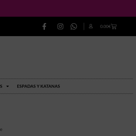
0.00
€
S
ESPADAS Y KATANAS
ce