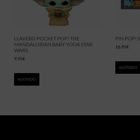
LLAVERO POCKET POP! THE
PIN POP! 
MANDALORIAN BABY YODA STAR
16.95
€
WARS.
9.95
€
AGOTADO
AGOTADO