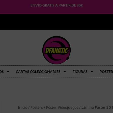
ENVÍO GRATIS A PARTIR DE 80€
OS
CARTAS COLECCIONABLES
FIGURAS
POSTER
Inicio
/
Posters
/
Póster Videojuegos
/ Lámina Póster 3D l