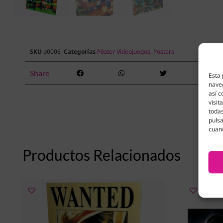
SKU
p0006
Categorías
Póster Videojuegos
,
Posters
Share
Esta 
naveg
así c
visit
todas
pulsa
cuan
Productos Relacionados