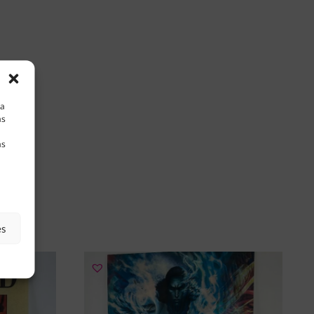
la
as
as
es