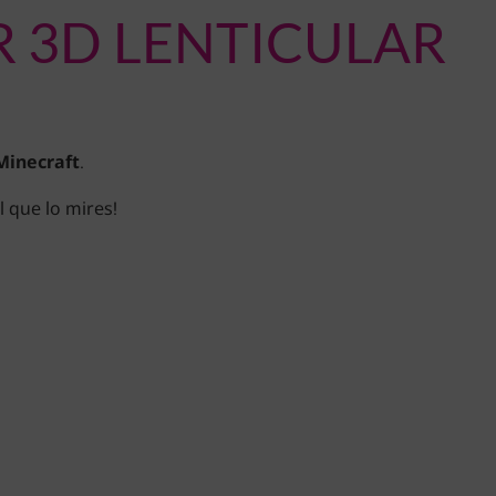
 3D LENTICULAR
Minecraft
.
 que lo mires!