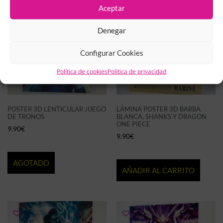
Aceptar
Denegar
Configurar Cookies
Política de cookies
Política de privacidad
POSTER 3D LENTICULAR JUEGO
LÁMINA POSTER 3D BARBA
DE TRONOS
BLANCA, SHANKS Y DRAGON
ONE PIECE
9.90
€
9.90
€
AGOTADO
AÑADIR AL CARRITO