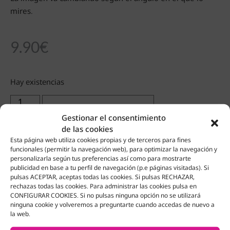
mires.
9.90
€
Hay existencias
AÑADIR AL CARRITO
Gestionar el consentimiento
de las cookies
Añadir a favoritos
Esta página web utiliza cookies propias y de terceros para fines
funcionales (permitir la navegación web), para optimizar la navegación y
personalizarla según tus preferencias así como para mostrarte
publicidad en base a tu perfil de navegación (p.e páginas visitadas). Si
pulsas ACEPTAR, aceptas todas las cookies. Si pulsas RECHAZAR,
rechazas todas las cookies. Para administrar las cookies pulsa en
CONFIGURAR COOKIES. Si no pulsas ninguna opción no se utilizará
Productos Relacionados
ninguna cookie y volveremos a preguntarte cuando accedas de nuevo a
la web.