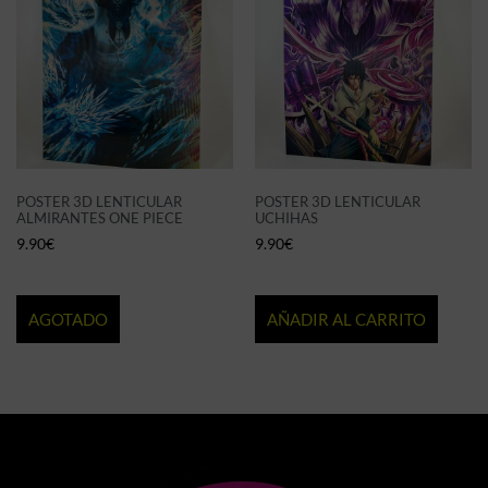
POSTER 3D LENTICULAR
POSTER 3D LENTICULAR
ALMIRANTES ONE PIECE
UCHIHAS
9.90
€
9.90
€
AGOTADO
AÑADIR AL CARRITO