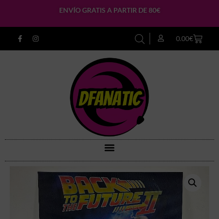
ENVÍO GRATIS A PARTIR DE 80€
0.00
€