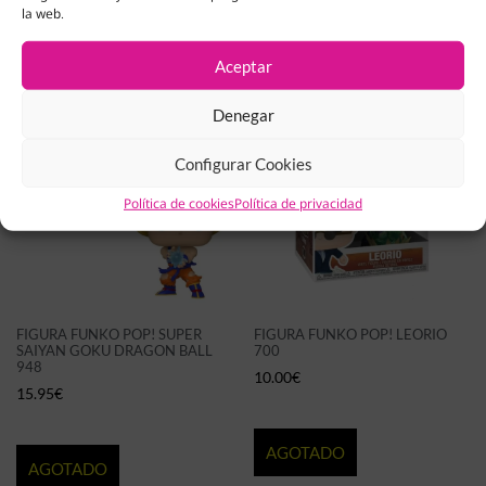
la web.
Productos Relacionados
Aceptar
Denegar
Configurar Cookies
Política de cookies
Política de privacidad
FIGURA FUNKO POP! SUPER
FIGURA FUNKO POP! LEORIO
SAIYAN GOKU DRAGON BALL
700
948
10.00
€
15.95
€
AGOTADO
AGOTADO