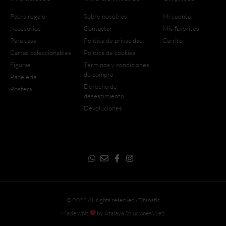
Packs regalo
Sobre nosotros
Mi cuenta
Accesorios
Contactar
Mis favoritos
Para casa
Política de privacidad
Carrito
Cartas coleccionables
Política de cookies
Figuras
Términos y condiciones
de compra
Papelería
Derecho de
Pósters
desestimiento
Devoluciones
© 2022 All rights reserved · Dfanatic
Made whit
by Atalaya Soluciones Web