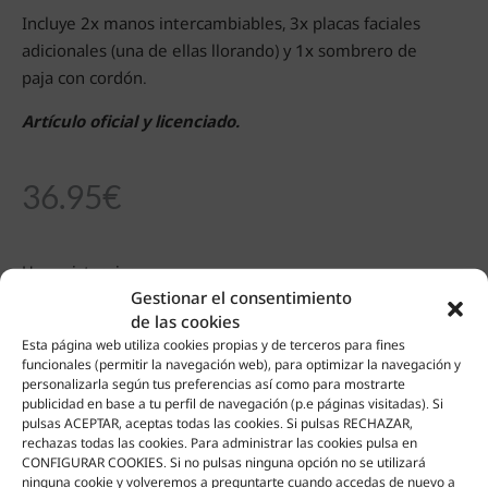
Incluye 2x manos intercambiables, 3x placas faciales
adicionales (una de ellas llorando) y 1x sombrero de
paja con cordón.
Artículo oficial y licenciado.
36.95
€
Hay existencias
Gestionar el consentimiento
de las cookies
AÑADIR AL CARRITO
Esta página web utiliza cookies propias y de terceros para fines
funcionales (permitir la navegación web), para optimizar la navegación y
Añadir a favoritos
personalizarla según tus preferencias así como para mostrarte
publicidad en base a tu perfil de navegación (p.e páginas visitadas). Si
pulsas ACEPTAR, aceptas todas las cookies. Si pulsas RECHAZAR,
rechazas todas las cookies. Para administrar las cookies pulsa en
CONFIGURAR COOKIES. Si no pulsas ninguna opción no se utilizará
ninguna cookie y volveremos a preguntarte cuando accedas de nuevo a