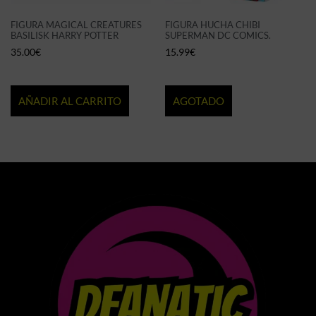
FIGURA MAGICAL CREATURES
FIGURA HUCHA CHIBI
BASILISK HARRY POTTER
SUPERMAN DC COMICS.
35.00
€
15.99
€
AÑADIR AL CARRITO
AGOTADO