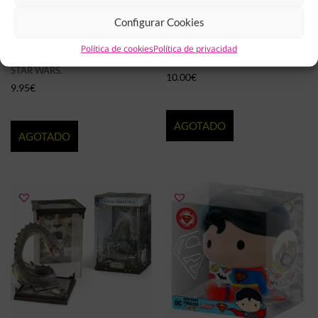
Configurar Cookies
Política de cookies
Política de privacidad
LLAVERO POCKET POP! THE
FIGURA FUNKO POP! DEMOBAT
MANDALORIAN BABY YODA
STRANGER THINGS 1303
STAR WARS.
10.00
€
9.95
€
AGOTADO
AGOTADO