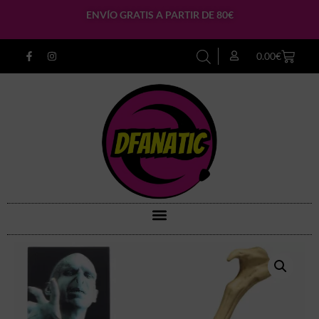
ENVÍO GRATIS A PARTIR DE 80€
0.00
€