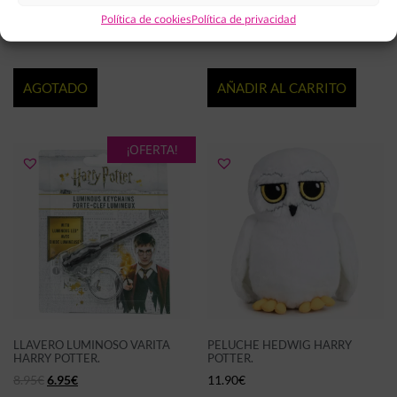
WARS 40TH DARTH VADER
POTTER
Política de cookies
Política de privacidad
9.95
€
7.90
€
AGOTADO
AÑADIR AL CARRITO
¡OFERTA!
LLAVERO LUMINOSO VARITA
PELUCHE HEDWIG HARRY
HARRY POTTER.
POTTER.
8.95
€
6.95
€
11.90
€