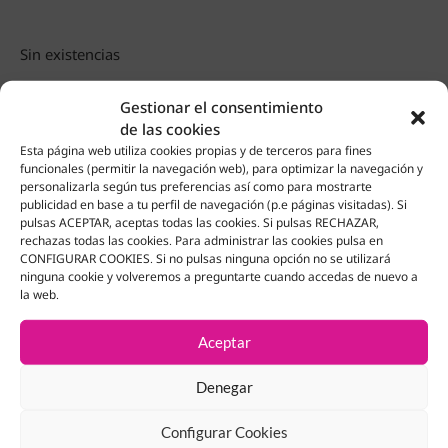
Sin existencias
Gestionar el consentimiento
de las cookies
Esta página web utiliza cookies propias y de terceros para fines
Productos Relacionados
funcionales (permitir la navegación web), para optimizar la navegación y
personalizarla según tus preferencias así como para mostrarte
publicidad en base a tu perfil de navegación (p.e páginas visitadas). Si
pulsas ACEPTAR, aceptas todas las cookies. Si pulsas RECHAZAR,
rechazas todas las cookies. Para administrar las cookies pulsa en
CONFIGURAR COOKIES. Si no pulsas ninguna opción no se utilizará
ninguna cookie y volveremos a preguntarte cuando accedas de nuevo a
la web.
Aceptar
Denegar
Configurar Cookies
LLAVERO POCKET POP STAR
COLGANTE PLUMA HARRY